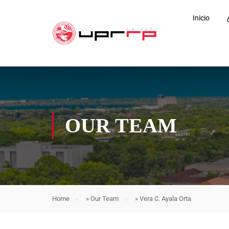
Inicio
OUR TEAM
Home
»
Our Team
»
Vera C. Ayala Orta