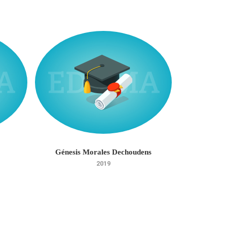
Génesis Morales Dechoudens
José 
2019