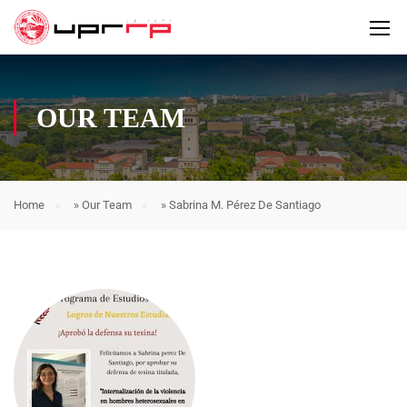
OUR TEAM
Home
»
Our Team
»
Sabrina M. Pérez De Santiago