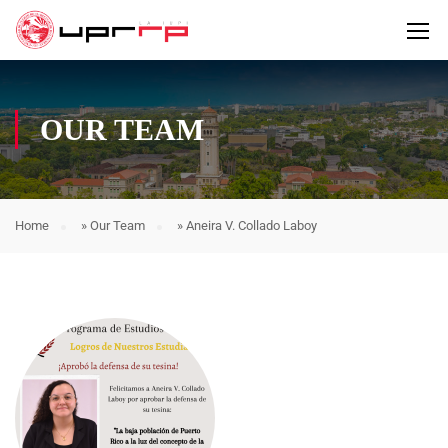
OUR TEAM
Home
»
Our Team
»
Aneira V. Collado Laboy