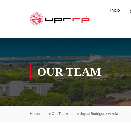
Inicio
OUR TEAM
Home
»
Our Team
»
Joyce Rodríguez Arzola