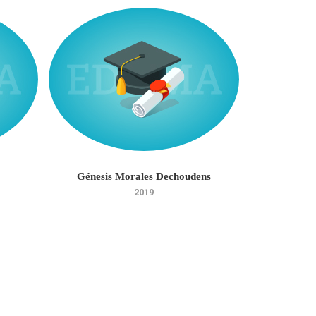
Génesis Morales Dechoudens
José 
2019