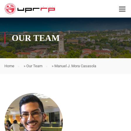
OUR TEAM
Home
»
Our Team
»
Manuel J. Mora Casasola