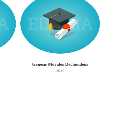
Génesis Morales Dechoudens
José 
2019