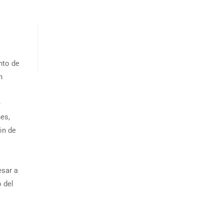
nto de
n
e
es,
ón de
esar a
 del