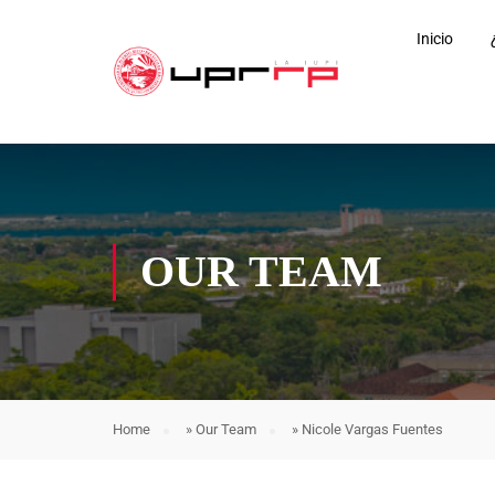
Inicio
OUR TEAM
Home
»
Our Team
»
Nicole Vargas Fuentes