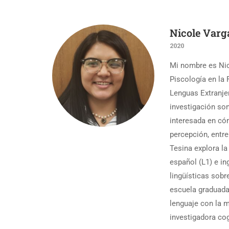
Nicole Varg
2020
Mi nombre es Nic
Piscología en la
Lenguas Extranje
investigación son
interesada en có
percepción, entre
Tesina explora la
español (L1) e in
lingüísticas sobr
escuela graduada
lenguaje con la m
investigadora cog