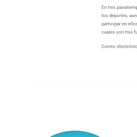
En mis pasatiemp
los deportes, au
participar en ell
cuales son mis f
Correo electróni