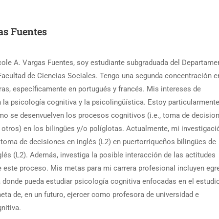
as Fuentes
ole A. Vargas Fuentes, soy estudiante subgraduada del Departame
 Facultad de Ciencias Sociales. Tengo una segunda concentración e
ras, específicamente en portugués y francés. Mis intereses de
 la psicología cognitiva y la psicolingüística. Estoy particularment
mo se desenvuelven los procesos cognitivos (i.e., toma de decision
 otros) en los bilingües y/o políglotas. Actualmente, mi investigaci
 toma de decisiones en inglés (L2) en puertorriqueños bilingües de
glés (L2). Además, investiga la posible interacción de las actitudes
e este proceso. Mis metas para mi carrera profesional incluyen egr
 donde pueda estudiar psicología cognitiva enfocadas en el estudio
eta de, en un futuro, ejercer como profesora de universidad e
nitiva.