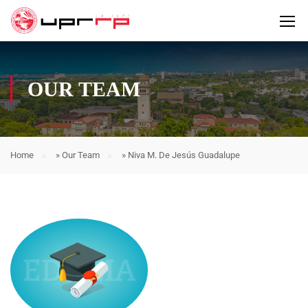
OUR TEAM
Home
»
Our Team
»
Niva M. De Jesús Guadalupe