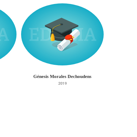
Génesis Morales Dechoudens
José 
2019