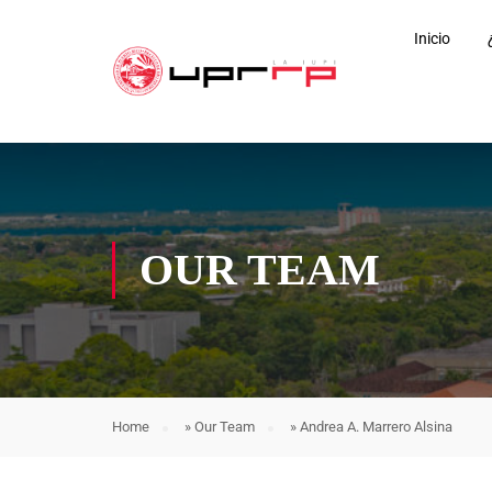
Inicio
OUR TEAM
Home
»
Our Team
»
Andrea A. Marrero Alsina