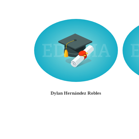
rizarry
Dylan Hernández Robles