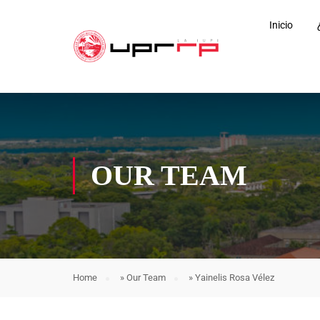
Inicio
OUR TEAM
Home
»
Our Team
»
Yainelis Rosa Vélez