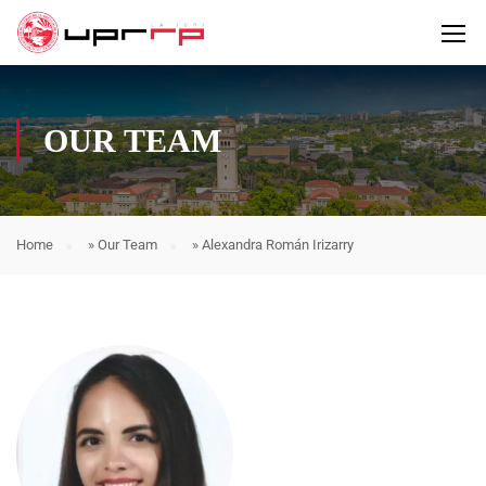
OUR TEAM
Home
»
Our Team
»
Alexandra Román Irizarry