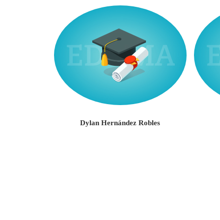
rizarry
Dylan Hernández Robles