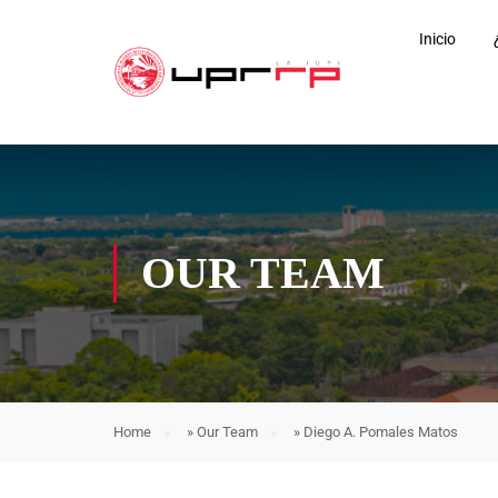
Inicio
OUR TEAM
Home
»
Our Team
»
Diego A. Pomales Matos