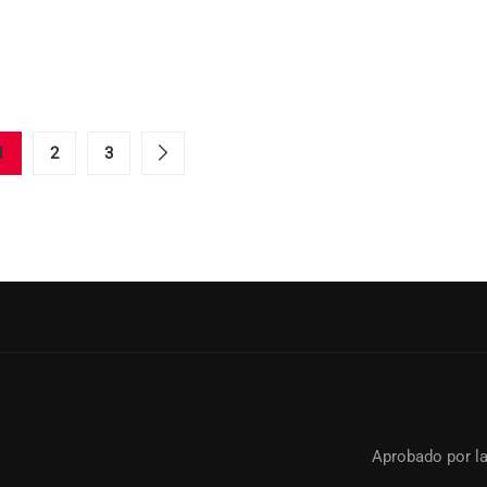
1
2
3
Aprobado por l