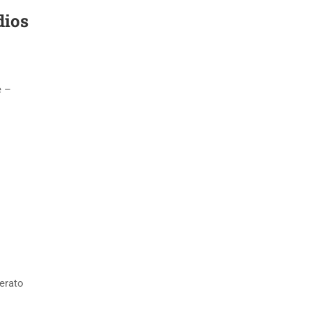
dios
e –
erato