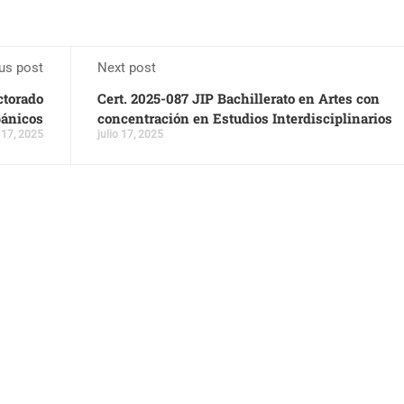
us post
Next post
ctorado
Cert. 2025-087 JIP Bachillerato en Artes con
pánicos
concentración en Estudios Interdisciplinarios
o 17, 2025
julio 17, 2025