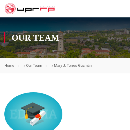
OUR TEAM
Home
»
Our Team
»
Mary J. Torres Guzmán