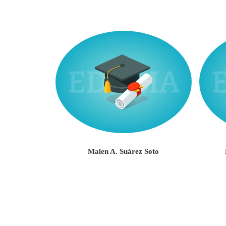
illafañe
Malen A. Suárez Soto