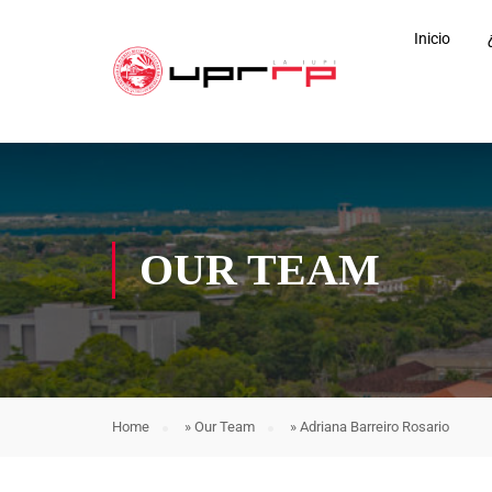
Inicio
OUR TEAM
Home
»
Our Team
»
Adriana Barreiro Rosario