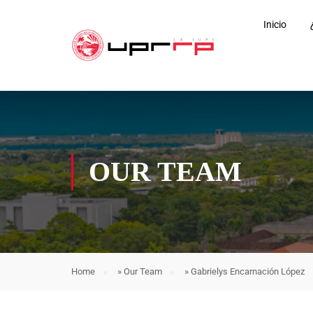
Inicio
OUR TEAM
Home
»
Our Team
»
Gabrielys Encarnación López