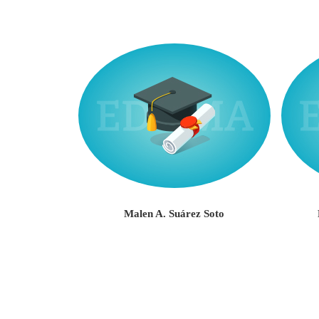
illafañe
Malen A. Suárez Soto