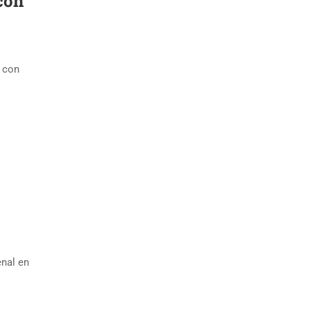
con
 con
enal en