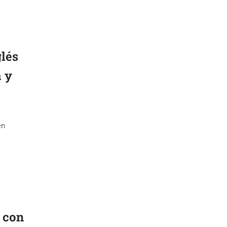
glés
a y
en
a con