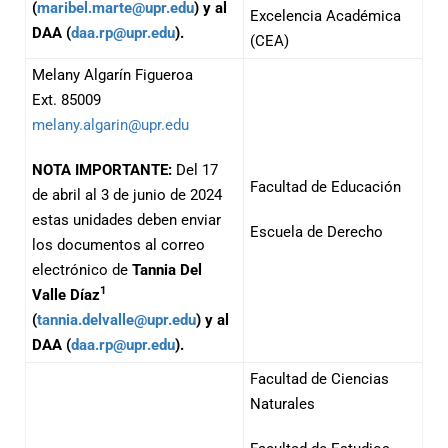
(
maribel.marte@upr.edu
) y al
Excelencia Académica
DAA (
daa.rp@upr.edu
).
(CEA)
Melany Algarín Figueroa
Ext. 85009
melany.algarin@upr.edu
NOTA IMPORTANTE:
Del 17
Facultad de Educación
de abril al 3 de junio de 2024
estas unidades deben enviar
Escuela de Derecho
los documentos al correo
electrónico de
Tannia Del
1
Valle Díaz
(
tannia.delvalle@upr.edu
) y al
DAA (
daa.rp@upr.edu
).
Facultad de Ciencias
Naturales