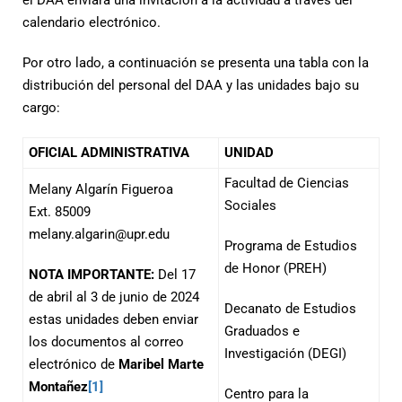
el DAA enviará una invitación a la actividad a través del
calendario electrónico.
Por otro lado, a continuación se presenta una tabla con la
distribución del personal del DAA y las unidades bajo su
cargo:
OFICIAL ADMINISTRATIVA
UNIDAD
Facultad de Ciencias
Melany Algarín Figueroa
Sociales
Ext. 85009
melany.algarin@upr.edu
Programa de Estudios
de Honor (PREH)
NOTA IMPORTANTE:
Del 17
de abril al 3 de junio de 2024
Decanato de Estudios
estas unidades deben enviar
Graduados e
los documentos al correo
Investigación (DEGI)
electrónico de
Maribel Marte
Montañez
[1]
Centro para la