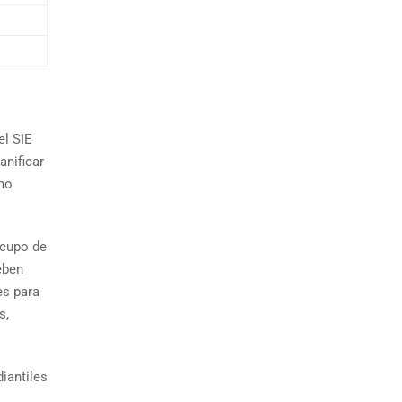
el SIE
anificar
imo
 cupo de
eben
es para
s,
iantiles