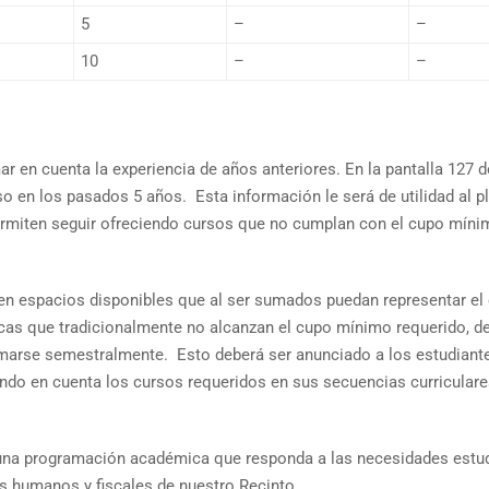
5
–
–
10
–
–
r en cuenta la experiencia de años anteriores. En la pantalla 127 d
o en los pasados 5 años. Esta información le será de utilidad al pl
permiten seguir ofreciendo cursos que no cumplan con el cupo mín
den espacios disponibles que al ser sumados puedan representar el
icas que tradicionalmente no alcanzan el cupo mínimo requerido, d
amarse semestralmente. Esto deberá ser anunciado a los estudiant
ndo en cuenta los cursos requeridos en sus secuencias curriculare
una programación académica que responda a las necesidades estud
os humanos y fiscales de nuestro Recinto.