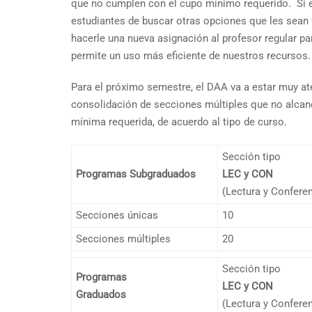
que no cumplen con el cupo mínimo requerido. Si el 
estudiantes de buscar otras opciones que les sean v
hacerle una nueva asignación al profesor regular p
permite un uso más eficiente de nuestros recursos.
Para el próximo semestre, el DAA va a estar muy ate
consolidación de secciones múltiples que no alcanc
mínima requerida, de acuerdo al tipo de curso.
Sección tipo
Programas Subgraduados
LEC y CON
(Lectura y Conferen
Secciones únicas
10
Secciones múltiples
20
Sección tipo
Programas
LEC y CON
Graduados
(Lectura y Conferen