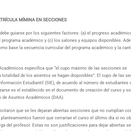
TRÍCULA MÍMINA EN SECCIONES
ebe guiarse por los siguientes factores: (a) el progreso académic
el programa académico y (c) los salones y equipos disponibles. Ad
mo base la secuencia curricular del programa académico y la cant
 Académicos especifica que “el cupo máximo de las secciones se
a totalidad de los asientos se hagan disponibles”. El cupo de las s
nformación Estudiantil (SIE), de acuerdo al número de estudiantes 
zarse es el establecido en el documento de creación del curso y so
to de Asuntos Académicos (DAA).
icitaron que se les dejaran abiertas secciones que no cumplían con
lanteamientos fueron que cerrarían el curso el último día si no ob
a del profesor. Estas no son justificaciones para dejar abiertas s