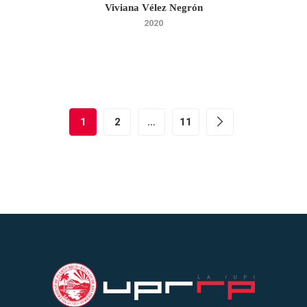
Viviana Vélez Negrón
2020
1
2
…
11