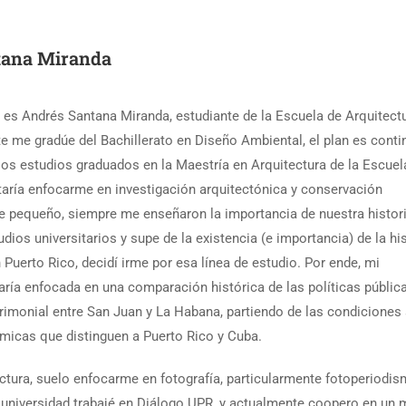
tana Miranda
 es Andrés Santana Miranda, estudiante de la Escuela de Arquitectu
 me gradúe del Bachillerato en Diseño Ambiental, el plan es contin
los estudios graduados en la Maestría en Arquitectura de la Escue
taría enfocarme en investigación arquitectónica y conservación
e pequeño, siempre me enseñaron la importancia de nuestra histor
ios universitarios y supe de la existencia (e importancia) de la his
 Puerto Rico, decidí irme por esa línea de estudio. Por ende, mi
aría enfocada en una comparación histórica de las políticas públic
rimonial entre San Juan y La Habana, partiendo de las condiciones 
ómicas que distinguen a Puerto Rico y Cuba.
ctura, suelo enfocarme en fotografía, particularmente fotoperiodis
 universidad trabajé en Diálogo UPR, y actualmente coopero en un 