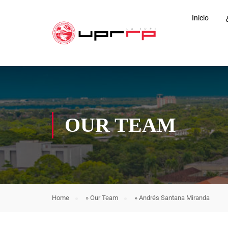
Inicio
OUR TEAM
Home
»
Our Team
»
Andrés Santana Miranda