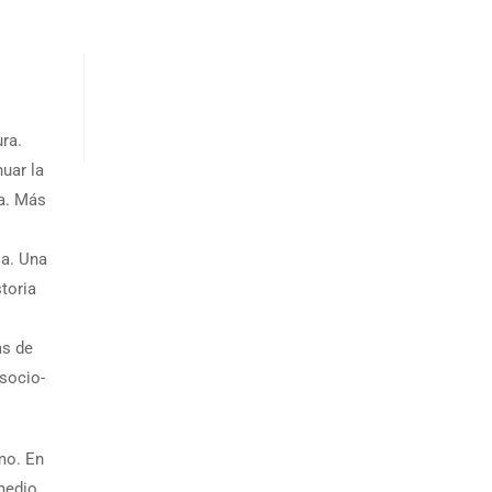
ra.
uar la
la. Más
ia. Una
toria
as de
socio-
mo. En
medio