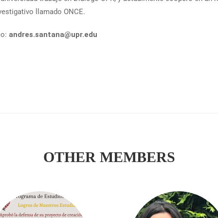
vestigativo llamado ONCE.
co:
andres.santana@upr.edu
OTHER MEMBERS