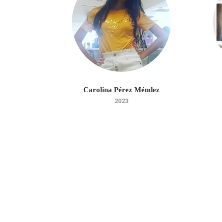
larza
Carolina Pérez Méndez
2023