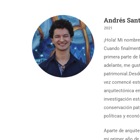
Andrés San
2021
¡Hola! Mi nombre
Cuando finalmente
primera parte de 
adelante, me gus
patrimonial.Desd
vez comencé estud
arquitectónica en
investigación est
conservación pat
políticas y econ
Aparte de arquite
mi primer año de