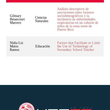
Análisis descriptivo de
asociaciones entre factores
Gilmary
sociodemográficos y la
Ciencias
Betancourt
incidencia de enfermedades
Naturales
Marrero
respiratorias en un cohorte de
niños de la zona norte de
Puerto Rico
Nidia Liz
Factors that Facilitate or Limit
Matos
Educación
the Use of Technology of
Ramos
Secondary School Teacher