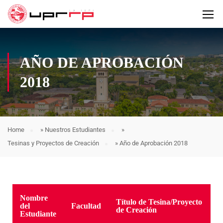
AÑO DE APROBACIÓN
2018
Home
»
Nuestros Estudiantes
»
Tesinas y Proyectos de Creación
»
Año de Aprobación 2018
Nombre
Título de Tesina/Proyecto
del
Facultad
de Creación
Estudiante