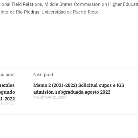
itutional Field Relations, Middle States Commission on Higher Educat
cinto de Río Piedras, Universidad de Puerto Rico:
us post
Next post
nerales
Memo 2 (2021-2022) Solicitud cupos e IGS
Segundo
admisión subgraduada agosto 2022
noviembre 22, 2021
21-2022
 18, 2021