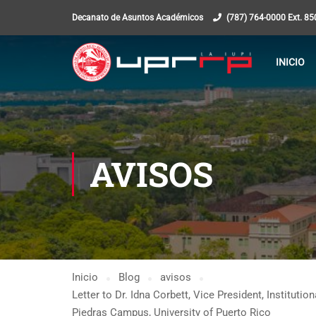
Decanato de Asuntos Académicos
(787) 764-0000 Ext. 8
INICIO
AVISOS
Inicio
Blog
avisos
Letter to Dr. Idna Corbett, Vice President, Institut
Piedras Campus, University of Puerto Rico