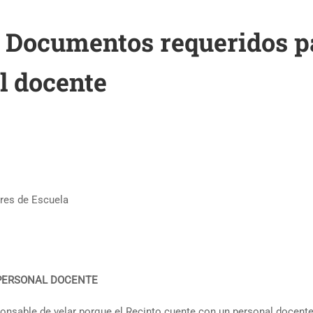
 Documentos requeridos p
l docente
res de Escuela
PERSONAL DOCENTE
nsable de velar porque el Recinto cuente con un personal docent