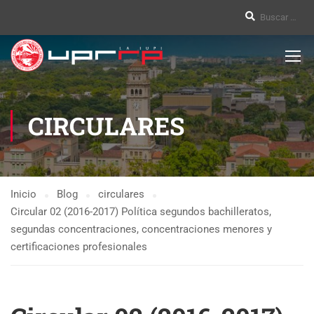
CIRCULARES
Inicio
Blog
circulares
Circular 02 (2016-2017) Política segundos bachilleratos,
segundas concentraciones, concentraciones menores y
certificaciones profesionales