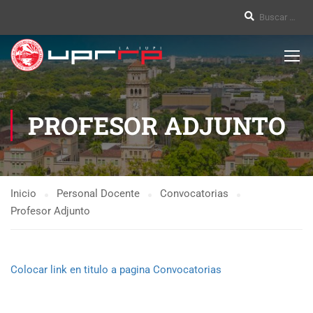
PROFESOR ADJUNTO
Inicio
Personal Docente
Convocatorias
Profesor Adjunto
Colocar link en titulo a pagina Convocatorias